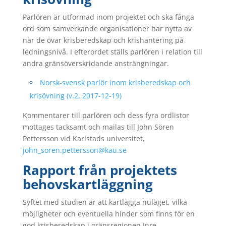
Parlören är utformad inom projektet och ska fånga
ord som samverkande organisationer har nytta av
när de övar krisberedskap och krishantering på
ledningsnivå. I efterordet ställs parlören i relation till
andra gränsöverskridande ansträngningar.
Norsk-svensk parlör inom krisberedskap och
krisövning (v.2, 2017-12-19)
Kommentarer till parlören och dess fyra ordlistor
mottages tacksamt och mailas till John Sören
Pettersson vid Karlstads universitet,
john_soren.pettersson@kau.se
Rapport från projektets
behovskartläggning
Syftet med studien är att kartlägga nuläget, vilka
möjligheter och eventuella hinder som finns för en
god krisberedskap i gränsregionen Inre