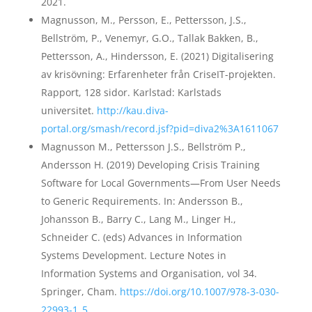
2021.
Magnusson, M., Persson, E., Pettersson, J.S.,
Bellström, P., Venemyr, G.O., Tallak Bakken, B.,
Pettersson, A., Hindersson, E. (2021) Digitalisering
av krisövning: Erfarenheter från CriseIT-projekten.
Rapport, 128 sidor. Karlstad: Karlstads
universitet.
http://kau.diva-
portal.org/smash/record.jsf?pid=diva2%3A1611067
Magnusson M., Pettersson J.S., Bellström P.,
Andersson H. (2019) Developing Crisis Training
Software for Local Governments—From User Needs
to Generic Requirements. In: Andersson B.,
Johansson B., Barry C., Lang M., Linger H.,
Schneider C. (eds) Advances in Information
Systems Development. Lecture Notes in
Information Systems and Organisation, vol 34.
Springer, Cham.
https://doi.org/10.1007/978-3-030-
22993-1_5