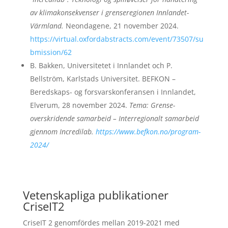
av klimakonsekvenser i grenseregionen Innlandet-
Värmland.
Neondagene, 21 november 2024.
https://virtual.oxfordabstracts.com/event/73507/su
bmission/62
B. Bakken
, Universitetet i Innlandet och
P.
Bellström
, Karlstads Universitet. BEFKON –
Beredskaps- og forsvarskonferansen i Innlandet,
Elverum, 28 november 2024.
Tema: Grense-
overskridende samarbeid –
In
terregionalt samarbeid
gjennom Incredilab.
https://www.befkon.no/program-
2024/
Vetenskapliga publikationer
CriseIT2
CriseIT 2 genomfördes mellan 2019-2021 med