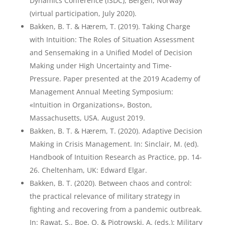
Dynamics Conference (ISDC), Bergen, Norway
(virtual participation, July 2020).
Bakken, B. T. & Hærem, T. (2019). Taking Charge
with Intuition: The Roles of Situation Assessment
and Sensemaking in a Unified Model of Decision
Making under High Uncertainty and Time-
Pressure. Paper presented at the 2019 Academy of
Management Annual Meeting Symposium:
«Intuition in Organizations», Boston,
Massachusetts, USA. August 2019.
Bakken, B. T. & Hærem, T. (2020). Adaptive Decision
Making in Crisis Management. In: Sinclair, M. (ed).
Handbook of Intuition Research as Practice, pp. 14-
26. Cheltenham, UK: Edward Elgar.
Bakken, B. T. (2020). Between chaos and control:
the practical relevance of military strategy in
fighting and recovering from a pandemic outbreak.
In: Rawat, S., Boe, O. & Piotrowski, A. (eds.): Military