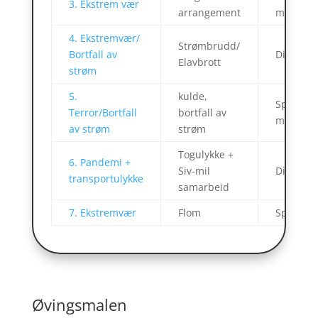
3. Ekstrem vær
arrangement
m/asynk
4. Ekstremvær/
Strømbrudd/
Bortfall av
Diskusjo
Elavbrott
strøm
5.
kulde,
Spill-/ D
Terror/Bortfall
bortfall av
m/asynk
av strøm
strøm
Togulykke +
6. Pandemi +
Siv-mil
Diskusjo
transportulykke
samarbeid
7. Ekstremvær
Flom
Spill-/di
Øvingsmalen