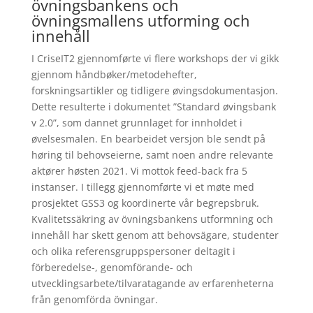
övningsbankens och
övningsmallens utforming och
innehåll
I CriseIT2 gjennomførte vi flere workshops der vi gikk
gjennom håndbøker/metodehefter,
forskningsartikler og tidligere øvingsdokumentasjon.
Dette resulterte i dokumentet ”Standard øvingsbank
v 2.0”, som dannet grunnlaget for innholdet i
øvelsesmalen. En bearbeidet versjon ble sendt på
høring til behovseierne, samt noen andre relevante
aktører høsten 2021. Vi mottok feed-back fra 5
instanser. I tillegg gjennomførte vi et møte med
prosjektet GSS3 og koordinerte vår begrepsbruk.
Kvalitetssäkring av övningsbankens utformning och
innehåll har skett genom att behovsägare, studenter
och olika referensgruppspersoner deltagit i
förberedelse-, genomförande- och
utvecklingsarbete/tilvaratagande av erfarenheterna
från genomförda övningar.