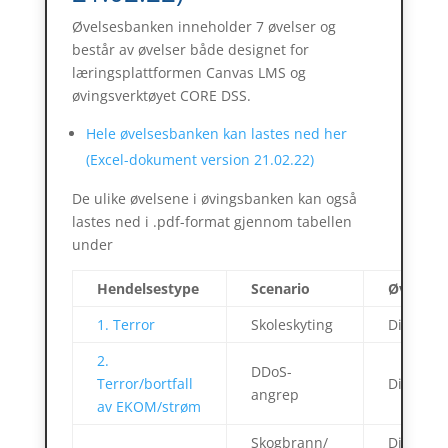
Øvelsesbanken inneholder 7 øvelser og
består av øvelser både designet for
læringsplattformen Canvas LMS og
øvingsverktøyet CORE DSS.
Hele øvelsesbanken kan lastes ned her
(Excel-dokument version 21.02.22)
De ulike øvelsene i øvingsbanken kan også
lastes ned i .pdf-format gjennom tabellen
under
Hendelsestype
Scenario
Øvelses
1. Terror
Skoleskyting
Diskusjo
2.
DDoS-
Terror/bortfall
Diskusjo
angrep
av EKOM/strøm
Skogbrann/
Diskusjo