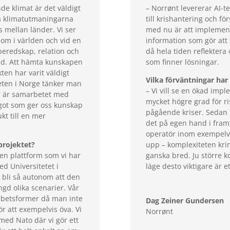
ande klimat är det väldigt
– Norrønt levererar AI-t
 då klimatutmaningarna
till krishantering och för
s mellan länder. Vi ser
med nu är att implement
 om i världen och vid en
information som gör att s
a beredskap, relation och
då hela tiden reflektera
nd. Att hämta kunskapen
som finner lösningar.
ten har varit väldigt
Vilka förväntningar har 
beten i Norge tänker man
– Vi vill se en ökad imp
ör är samarbetet med
mycket högre grad för ri
ågot som ger oss kunskap
pågående kriser. Sedan f
ukt till en mer
det på egen hand i fram
operatör inom exempelvi
projektet?
upp – komplexiteten kri
r en plattform som vi har
ganska bred. Ju större k
d Universitetet i
läge desto viktigare är et
 bli så autonom att den
gd olika scenarier. Vår
rbetsformer då man inte
Dag Zeiner Gundersen
ör att exempelvis öva. Vi
Norrønt
ed Nato där vi gör ett