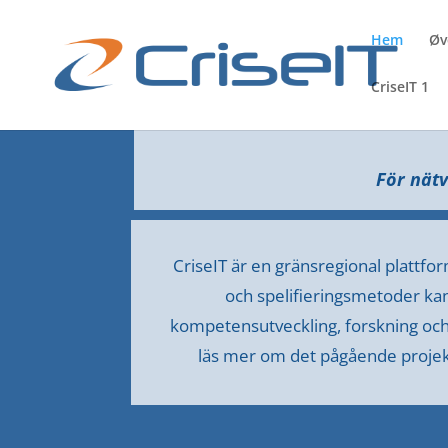
Hem
Øv
CriseIT 1
För nät
CriseIT är en gränsregional plattfo
och spelifieringsmetoder kan 
kompetensutveckling, forskning och
läs mer om det pågående proje