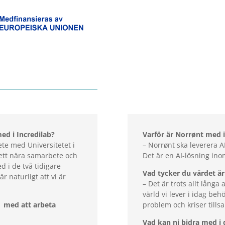
med i Incredilab?
Varför är Norrønt med i
ete med Universitetet i
– Norrønt ska leverera AI
 ett nära samarbete och
Det är en AI-lösning in
d i de två tidigare
Vad tycker du värdet är
r naturligt att vi är
– Det är trots allt långa
värld vi lever i idag be
med att arbeta
problem och kriser till
Vad kan ni bidra med i 