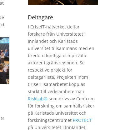
at
Deltagare
de
öd.
I CriseIT-nätverket deltar
forskare från Universitetet i
Innlandet och Karlstads
universitet tillsammans med en
bredd offentliga och privata
aktörer i gränsregionen. Se
respektive projekt för
deltagarlista. P
rojekten inom
CriseIT-samarbetet kopplas
starkt till verksamheterna i
RiskLab
®
som drivs av Centrum
för forskning om samhällsrisker
på Karlstads universitet och
ts
forskningscentrumet
PROTECT
på Universitetet i Innlandet.