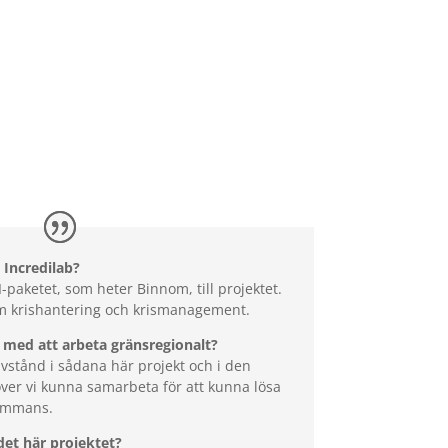
 Incredilab?
-paketet, som heter Binnom, till projektet.
om krishantering och krismanagement.
 med att arbeta gränsregionalt?
 avstånd i sådana här projekt och i den
höver vi kunna samarbeta för att kunna lösa
sammans.
det här projektet?