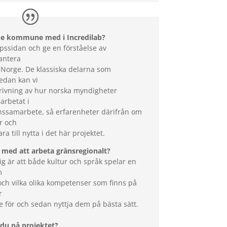
lke kommune med i Incredilab?
pssidan och ge en förståelse av
antera
 Norge. De klassiska delarna som
edan kan vi
rivning av hur norska myndigheter
 arbetat i
änssamarbete, så erfarenheter därifrån om
r och
a till nytta i det här projektet.
 med att arbeta gränsregionalt?
ig är att både kultur och språk spelar en
m
och vilka olika kompetenser som finns på
r
lse för och sedan nyttja dem på bästa sätt.
 du på projektet?