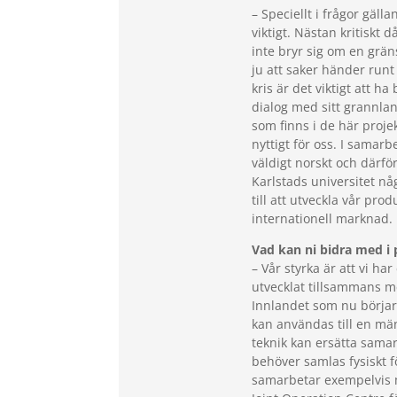
– Speciellt i frågor gäll
viktigt. Nästan kritiskt
inte bryr sig om en grän
ju att saker händer runt
kris är det viktigt att h
dialog med sitt grannla
som finns i de här projek
nyttigt för oss. I samar
väldigt norskt och därf
Karlstads universitet n
till att utveckla vår prod
internationell marknad.
Vad kan ni bidra med i 
– Vår styrka är att vi ha
utvecklat tillsammans me
Innlandet som nu börjar
kan användas till en män
teknik kan ersätta sama
behöver samlas fysiskt f
samarbetar exempelvis m