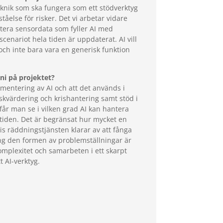
eknik som ska fungera som ett stödverktyg
ståelse för risker. Det vi arbetar vidare
era sensordata som fyller AI med
cenariot hela tiden är uppdaterat. AI vill
 och inte bara vara en generisk funktion
ni på projektet?
lementering av AI och att det används i
skvärdering och krishantering samt stöd i
år man se i vilken grad AI kan hantera
tiden. Det är begränsat hur mycket en
s räddningstjänsten klarar av att fånga
ng den formen av problemställningar är
omplexitet och samarbeten i ett skarpt
t AI-verktyg.