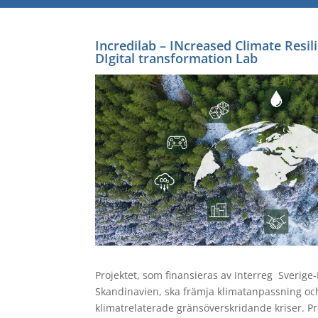
Incredilab – I
Ncreased Climate Resil
DIgital transformation Lab
Projektet, som finansieras av Interreg Sverig
Skandinavien, ska främja klimatanpassning oc
klimatrelaterade gränsöverskridande kriser. Pro