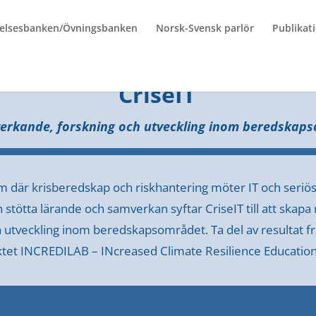
elsesbanken/Övningsbanken
Norsk-Svensk parlör
Publikat
CriseIT
verkande, forskning och utveckling inom beredskap
rm där krisberedskap och riskhantering möter IT och seriös
stötta lärande och samverkan syftar CriseIT till att skapa
 utveckling inom beredskapsområdet. Ta del av resultat f
ktet INCREDILAB –
INcreased Climate Resilience Education