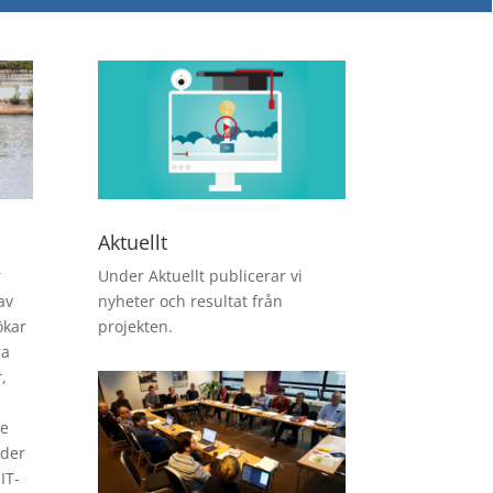
Aktuellt
r
Under Aktuellt publicerar vi
av
nyheter och resultat från
ökar
projekten.
ga
,
de
rder
IT-