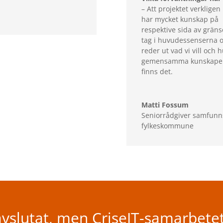
– Att projektet verkligen 
har mycket kunskap på
respektive sida av gräns
tag i huvudessenserna 
reder ut vad vi vill och 
gemensamma kunskaper.
finns det.
Matti Fossum
Seniorrådgiver samfunn
fylkeskommune
 avslutat, men CriseIT-samarbetet