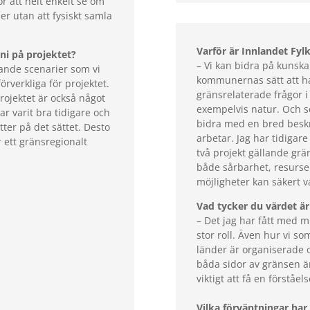
ör att helt enkelt se om
er utan att fysiskt samla
Varför är Innlandet Fy
 ni på projektet?
– Vi kan bidra på kunska
nande scenarier som vi
kommunernas sätt att h
örverkliga för projektet.
gränsrelaterade frågor i
rojektet är också något
exempelvis natur. Och s
ar varit bra tidigare och
bidra med en bred besk
sätter på det sättet. Desto
arbetar. Jag har tidigare
 ett gränsregionalt
två projekt gällande gr
både sårbarhet, resurse
möjligheter kan säkert var
Vad tycker du värdet är
– Det jag har fått med m
stor roll. Även hur vi so
länder är organiserade 
båda sidor av gränsen ä
viktigt att få en förståe
Vilka förväntningar har