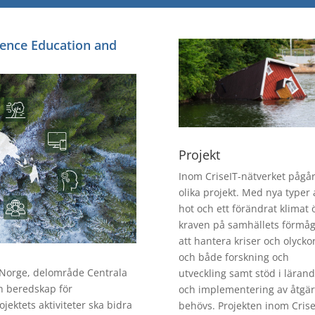
ience Education and
Projekt
Inom CriseIT-nätverket pågå
olika projekt. Med nya typer 
hot och ett förändrat klimat 
kraven på samhällets förmå
att hantera kriser och olyckor
och både forskning och
e-Norge, delområde Centrala
utveckling samt stöd i läran
h beredskap för
och implementering av åtgä
jektets aktiviteter ska bidra
behövs. Projekten inom Crise