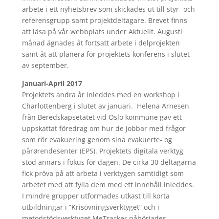
arbete i ett nyhetsbrev som skickades ut till styr- och
referensgrupp samt projektdeltagare. Brevet finns
att läsa på vår webbplats under Aktuellt. Augusti
månad ägnades åt fortsatt arbete i delprojekten
samt åt att planera för projektets konferens i slutet
av september.
Januari-April 2017
Projektets andra år inleddes med en workshop i
Charlottenberg i slutet av januari. Helena Arnesen
från Beredskapsetatet vid Oslo kommune gav ett
uppskattat föredrag om hur de jobbar med frågor
som rör evakuering genom sina evakuerte- og
pårørendesenter (EPS). Projektets digitala verktyg
stod annars i fokus för dagen. De cirka 30 deltagarna
fick pröva på att arbeta i verktygen samtidigt som
arbetet med att fylla dem med ett innehåll inleddes.
I mindre grupper utformades utkast till korta
utbildningar i ”Krisövningsverktyget” och i
metodstödsverktyget MeTracker påbörjades