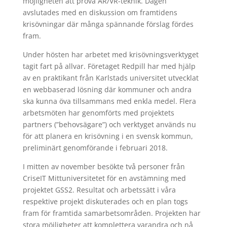
möjligheten att pröva AR/VR-teknik. Dagen
avslutades med en diskussion om framtidens
krisövningar där många spännande förslag fördes
fram.
Under hösten har arbetet med krisövningsverktyget
tagit fart på allvar. Företaget Redpill har med hjälp
av en praktikant från Karlstads universitet utvecklat
en webbaserad lösning där kommuner och andra
ska kunna öva tillsammans med enkla medel. Flera
arbetsmöten har genomförts med projektets
partners (”behovsägare”) och verktyget används nu
för att planera en krisövning i en svensk kommun,
preliminärt genomförande i februari 2018.
I mitten av november besökte två personer från
CriseIT Mittuniversitetet för en avstämning med
projektet GSS2. Resultat och arbetssätt i våra
respektive projekt diskuterades och en plan togs
fram för framtida samarbetsområden. Projekten har
stora möjligheter att komplettera varandra och nå