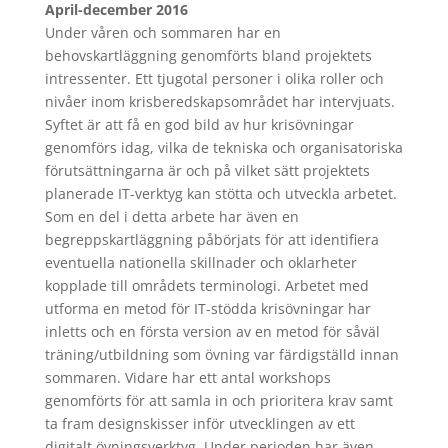
April-december
2016
Under våren och sommaren har en
behovskartläggning genomförts bland projektets
intressenter. Ett tjugotal personer i olika roller och
nivåer inom krisberedskapsområdet har intervjuats.
Syftet är att få en god bild av hur krisövningar
genomförs idag, vilka de tekniska och organisatoriska
förutsättningarna är och på vilket sätt projektets
planerade IT-verktyg kan stötta och utveckla arbetet.
Som en del i detta arbete har även en
begreppskartläggning påbörjats för att identifiera
eventuella nationella skillnader och oklarheter
kopplade till områdets terminologi. Arbetet med
utforma en metod för IT-stödda krisövningar har
inletts och en första version av en metod för såväl
träning/utbildning som övning var färdigställd innan
sommaren. Vidare har ett antal workshops
genomförts för att samla in och prioritera krav samt
ta fram designskisser inför utvecklingen av ett
digitalt övningsverktyg. Under perioden har även