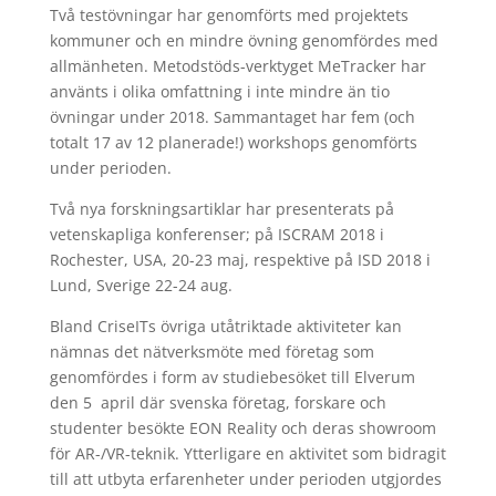
Två testövningar har genomförts med projektets
kommuner och en mindre övning genomfördes med
allmänheten. Metodstöds-verktyget MeTracker har
använts i olika omfattning i inte mindre än tio
övningar under 2018. Sammantaget har fem (och
totalt 17 av 12 planerade!) workshops genomförts
under perioden.
Två nya forskningsartiklar har presenterats på
vetenskapliga konferenser; på ISCRAM 2018 i
Rochester, USA, 20-23 maj, respektive på ISD 2018 i
Lund, Sverige 22-24 aug.
Bland CriseITs övriga utåtriktade aktiviteter kan
nämnas det nätverksmöte med företag som
genomfördes i form av studiebesöket till Elverum
den 5 april där svenska företag, forskare och
studenter besökte EON Reality och deras showroom
för AR-/VR-teknik. Ytterligare en aktivitet som bidragit
till att utbyta erfarenheter under perioden utgjordes