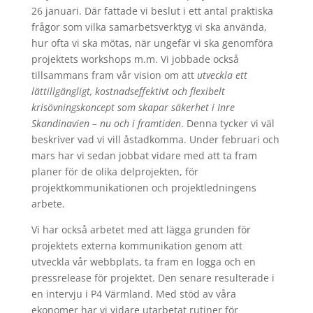
26 januari. Där fattade vi beslut i ett antal praktiska
frågor som vilka samarbetsverktyg vi ska använda,
hur ofta vi ska mötas, när ungefär vi ska genomföra
projektets workshops m.m. Vi jobbade också
tillsammans fram vår vision om att
utveckla ett
lättillgängligt, kostnadseffektivt och flexibelt
krisövningskoncept som skapar säkerhet i Inre
Skandinavien – nu och i framtiden
. Denna tycker vi väl
beskriver vad vi vill åstadkomma. Under februari och
mars har vi sedan jobbat vidare med att ta fram
planer för de olika delprojekten, för
projektkommunikationen och projektledningens
arbete.
Vi har också arbetet med att lägga grunden för
projektets externa kommunikation genom att
utveckla vår webbplats, ta fram en logga och en
pressrelease för projektet. Den senare resulterade i
en intervju i P4 Värmland. Med stöd av våra
ekonomer har vi vidare utarbetat rutiner för