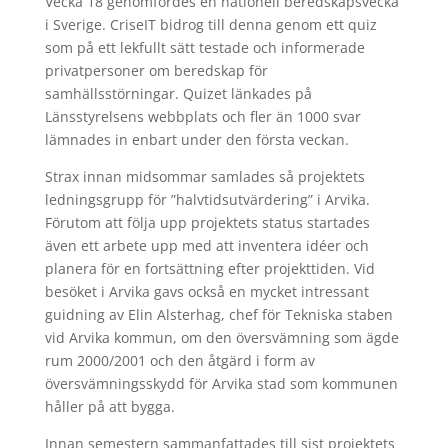
Vecka 18 genomfördes en nationell beredskapsvecka
i Sverige. CriseIT bidrog till denna genom ett quiz
som på ett lekfullt sätt testade och informerade
privatpersoner om beredskap för
samhällsstörningar. Quizet länkades på
Länsstyrelsens webbplats och fler än 1000 svar
lämnades in enbart under den första veckan.
Strax innan midsommar samlades så projektets
ledningsgrupp för ”halvtidsutvärdering” i Arvika.
Förutom att följa upp projektets status startades
även ett arbete upp med att inventera idéer och
planera för en fortsättning efter projekttiden. Vid
besöket i Arvika gavs också en mycket intressant
guidning av Elin Alsterhag, chef för Tekniska staben
vid Arvika kommun, om den översvämning som ägde
rum 2000/2001 och den åtgärd i form av
översvämningsskydd för Arvika stad som kommunen
håller på att bygga.
Innan semestern sammanfattades till sist projektets