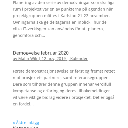
Planering av den serie av demoövningar som ska äga
rum i projektet var en av punkterna på agendan när
projektgruppen möttes i Karlstad 21-22 november.
Övningarna ska ge deltagarna en inblick i hur de
olika IT-verktygen kan användas för att planera,
genomföra och...
Demoøvelse februar 2020
av
Malin Wik
|
12 nov, 2019
|
Kalender
Første demonstrasjonsøvelse er først og fremst rettet
mot prosjektets partnere, samt referansegruppen.
Dere som tilhører denne gruppen innehar verdifull
kompetanse og erfaring og deres tilbakemeldinger
vil være viktige bidrag videre i prosjektet. Det er også
en fordel...
« Äldre inlägg