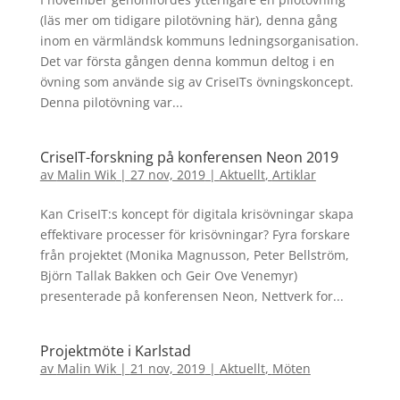
(läs mer om tidigare pilotövning här), denna gång
inom en värmländsk kommuns ledningsorganisation.
Det var första gången denna kommun deltog i en
övning som använde sig av CriseITs övningskoncept.
Denna pilotövning var...
CriseIT-forskning på konferensen Neon 2019
av
Malin Wik
|
27 nov, 2019
|
Aktuellt
,
Artiklar
Kan CriseIT:s koncept för digitala krisövningar skapa
effektivare processer för krisövningar? Fyra forskare
från projektet (Monika Magnusson, Peter Bellström,
Björn Tallak Bakken och Geir Ove Venemyr)
presenterade på konferensen Neon, Nettverk for...
Projektmöte i Karlstad
av
Malin Wik
|
21 nov, 2019
|
Aktuellt
,
Möten