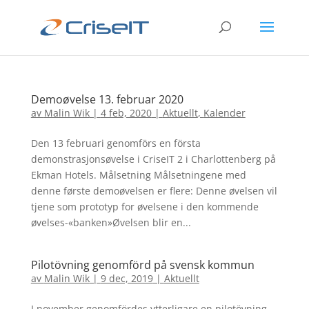
Demoøvelse 13. februar 2020
av
Malin Wik
|
4 feb, 2020
|
Aktuellt
,
Kalender
Den 13 februari genomförs en första
demonstrasjonsøvelse i CriseIT 2 i Charlottenberg på
Ekman Hotels. Målsetning Målsetningene med
denne første demoøvelsen er flere: Denne øvelsen vil
tjene som prototyp for øvelsene i den kommende
øvelses-«banken»Øvelsen blir en...
Pilotövning genomförd på svensk kommun
av
Malin Wik
|
9 dec, 2019
|
Aktuellt
I november genomfördes ytterligare en pilotövning