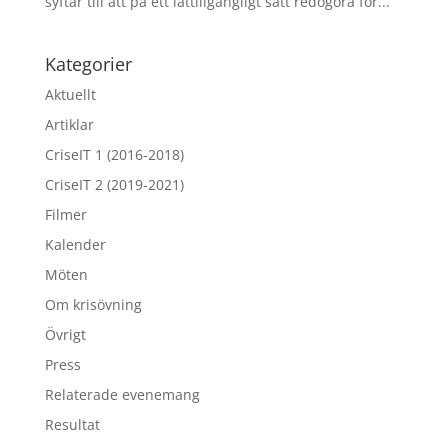
syftar till att på ett lättillgängligt sätt redogöra för...
Kategorier
Aktuellt
Artiklar
CriseIT 1 (2016-2018)
CriseIT 2 (2019-2021)
Filmer
Kalender
Möten
Om krisövning
Övrigt
Press
Relaterade evenemang
Resultat