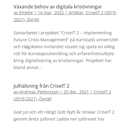
Växande behov av digitala krisövningar
av
Emelie
|
14 mar, 2022
|
Artiklar
,
CriseIT 2 (2019-
2021)
,
Övrigt
Samarbetet i projektet ”CriseIT 2 – Implementing
Future Crisis Management” på Karlstads universitet
och Høgskolen Innlandet visade sig spela en viktig
roll för kunskapsutveckling och erfarenhetsutbyte
kring digitalisering av krisövningar. Projektet har
bland annat...
Julhälsning från CriseIT 2
av
Andreas Pettersson
|
20 dec, 2021
|
CriseIT 2
(2019-2021)
,
Övrigt
God Jul och ett riktigt Gott Nytt År önskar CriseIT 2
genom årets julbrev! Ladda ner julbrevet här