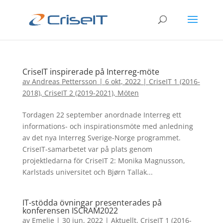
CriseIT inspirerade på Interreg-möte
av
Andreas Pettersson
|
6 okt, 2022
|
CriseIT 1 (2016-
2018)
,
CriseIT 2 (2019-2021)
,
Möten
Tordagen 22 september anordnade Interreg ett
informations- och inspirationsmöte med anledning
av det nya Interreg Sverige-Norge programmet.
CriseIT-samarbetet var på plats genom
projektledarna för CriseIT 2: Monika Magnusson,
Karlstads universitet och Bjørn Tallak...
IT-stödda övningar presenterades på
konferensen ISCRAM2022
av
Emelie
|
30 jun, 2022
|
Aktuellt
,
CriseIT 1 (2016-