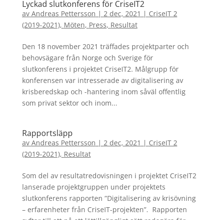
Lyckad slutkonferens för CriseIT2
av
Andreas Pettersson
|
2 dec, 2021
|
CriseIT 2
(2019-2021)
,
Möten
,
Press
,
Resultat
Den 18 november 2021 träffades projektparter och
behovsägare från Norge och Sverige för
slutkonferens i projektet CriseIT2. Målgrupp för
konferensen var intresserade av digitalisering av
krisberedskap och -hantering inom såväl offentlig
som privat sektor och inom...
Rapportsläpp
av
Andreas Pettersson
|
2 dec, 2021
|
CriseIT 2
(2019-2021)
,
Resultat
Som del av resultatredovisningen i projektet CriseIT2
lanserade projektgruppen under projektets
slutkonferens rapporten ”Digitalisering av krisövning
– erfarenheter från CriseIT-projekten”. Rapporten