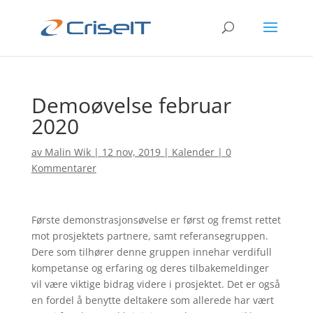
Demoøvelse februar
2020
av
Malin Wik
|
12 nov, 2019
|
Kalender
|
0
Kommentarer
Første demonstrasjonsøvelse er først og fremst rettet
mot prosjektets partnere, samt referansegruppen.
Dere som tilhører denne gruppen innehar verdifull
kompetanse og erfaring og deres tilbakemeldinger
vil være viktige bidrag videre i prosjektet. Det er også
en fordel å benytte deltakere som allerede har vært