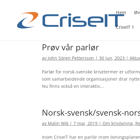
Hem
Øv
CriseIT 1
Prøv vår parlør
av
John Sören Pettersson
|
30 jun, 2023
|
Aktue
Parlør for norsk-svenske krisetermer er utform
som samarbeidende organisasjoner drar nytte 
Nu finns också en interaktiv...
Norsk-svensk/svensk-nors
av
Malin Wik
|
7 maj, 2019
|
Om krisövning
,
Re
Inom CriseIT har en parlör inom övningsplaneri