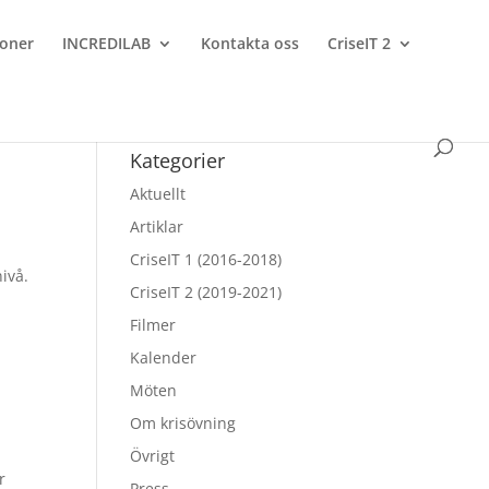
ioner
INCREDILAB
Kontakta oss
CriseIT 2
Kategorier
Aktuellt
Artiklar
CriseIT 1 (2016-2018)
ivå.
CriseIT 2 (2019-2021)
Filmer
Kalender
Möten
Om krisövning
Övrigt
r
Press