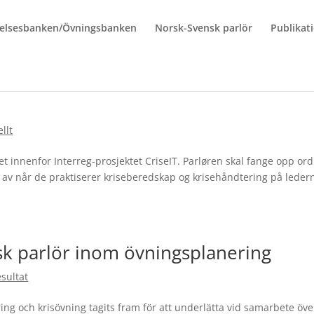
elsesbanken/Övningsbanken
Norsk-Svensk parlör
Publikat
llt
et innenfor Interreg-prosjektet CriseIT. Parløren skal fange opp ord
av når de praktiserer kriseberedskap og krisehåndtering på ledern
k parlör inom övningsplanering
sultat
ng och krisövning tagits fram för att underlätta vid samarbete öve