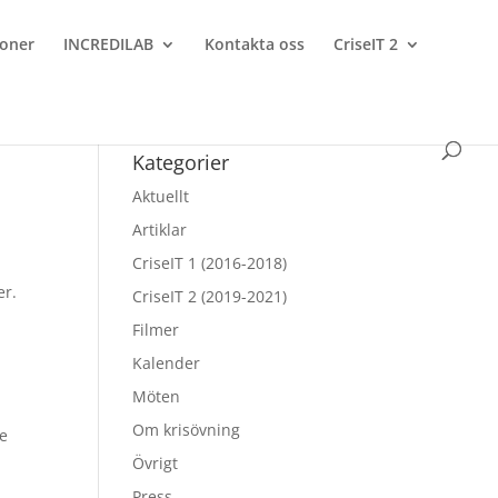
ioner
INCREDILAB
Kontakta oss
CriseIT 2
Kategorier
Aktuellt
Artiklar
CriseIT 1 (2016-2018)
er.
CriseIT 2 (2019-2021)
Filmer
Kalender
Möten
Om krisövning
re
Övrigt
Press