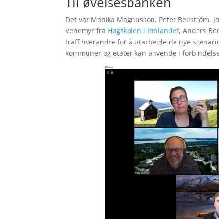
Til øvelsesbanken
Det var Monika Magnusson, Peter Bellström, Jo
Venemyr fra
Høgskolen i Innlandet
, Anders Be
traff hverandre for å utarbeide de nye scenari
kommuner og etater kan anvende i forbindels