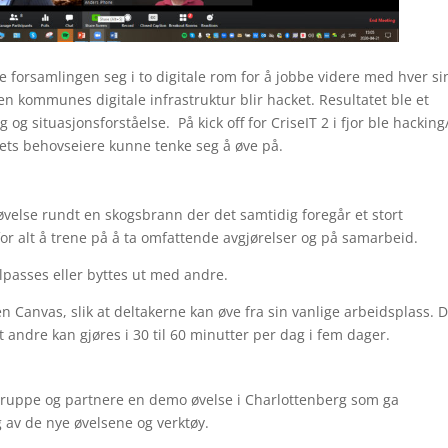
e forsamlingen seg i to digitale rom for å jobbe videre med hver si
en kommunes digitale infrastruktur blir hacket. Resultatet ble et
og situasjonsforståelse. På kick off for CriseIT 2 i fjor ble hacking
ets behovseiere kunne tenke seg å øve på.
velse rundt en skogsbrann der det samtidig foregår et stort
or alt å trene på å ta omfattende avgjørelser og på samarbeid.
ilpasses eller byttes ut med andre.
Canvas, slik at deltakerne kan øve fra sin vanlige arbeidsplass. D
t andre kan gjøres i 30 til 60 minutter per dag i fem dager.
egruppe og partnere en demo øvelse i Charlottenberg som ga
g av de nye øvelsene og verktøy.