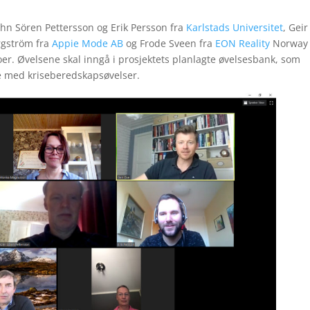
hn Sören Pettersson og Erik Persson fra
Karlstads Universitet
, Gei
rgström fra
Appie Mode AB
og Frode Sveen fra
EON Reality
Norway
oer. Øvelsene skal inngå i prosjektets planlagte øvelsesbank, som
e med kriseberedskapsøvelser.