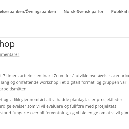
elsesbanken/Övningsbanken
Norsk-Svensk parlör
Publikat
shop
mmentarer
 7 timers arbeidsseminar i Zoom for å utvikle nye øvelsesscenario
 lang og omfattende workshop i et digitalt format, og gruppen var
e arbeidsmåten.
 og vi fikk gjennomført alt vi hadde planlagt, sier prosjektleder
dige øvelser som vi vil evaluere og fullføre med prosjektets
nd fungerte over all forventning, og vi ble enige om at vi vil gjø