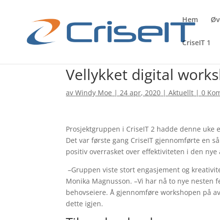
Hem
Øv
CriseIT 1
Vellykket digital work
av
Windy Moe
|
24 apr, 2020
|
Aktuellt
|
0 Ko
Prosjektgruppen i CriseIT 2 hadde denne uke et
Det var første gang CriseIT gjennomførte en så
positiv overrasket over effektiviteten i den ny
–Gruppen viste stort engasjement og kreativitet
Monika Magnusson. –Vi har nå to nye nesten fer
behovseiere. Å gjennomføre workshopen på avsta
dette igjen.