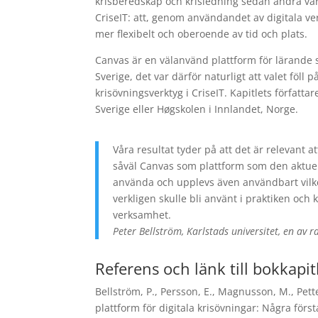
krisberedskap och krisledning sedan andra värld
CriseIT: att, genom användandet av digitala ve
mer flexibelt och oberoende av tid och plats.
Canvas är en välanvänd plattform för lärande 
Sverige, det var därför naturligt att valet föll
krisövningsverktyg i CriseIT. Kapitlets författ
Sverige eller Høgskolen i Innlandet, Norge.
Våra resultat tyder på att det är relevant at
såväl Canvas som plattform som den aktuel
använda och upplevs även användbart vilket 
verkligen skulle bli använt i praktiken och 
verksamhet.
Peter Bellström, Karlstads universitet, en av 
Referens och länk till bokkapit
Bellström, P., Persson, E., Magnusson, M., Pett
plattform för digitala krisövningar: Några förs