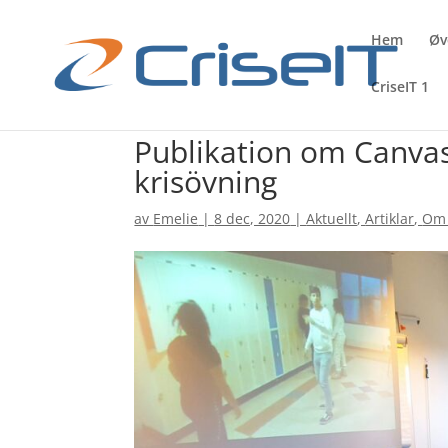
Hem
Øv
CriseIT 1
Publikation om Canvas
krisövning
av
Emelie
|
8 dec, 2020
|
Aktuellt
,
Artiklar
,
Om 