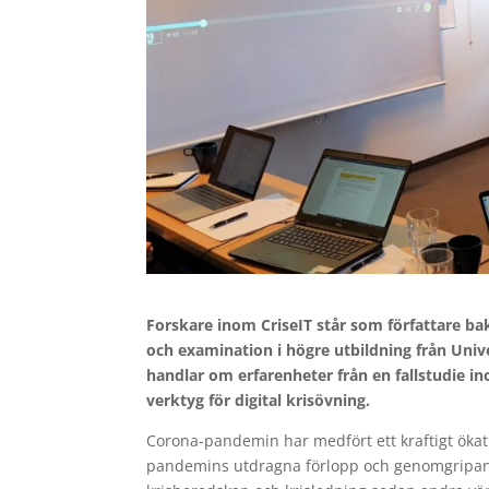
Forskare inom CriseIT står som författare ba
och examination i högre utbildning från Unive
handlar om erfarenheter från en fallstudie i
verktyg för digital krisövning.
Corona-pandemin har medfört ett kraftigt ökat
pandemins utdragna förlopp och genomgripande 