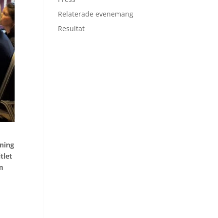
Relaterade evenemang
Resultat
sning
tlet
om