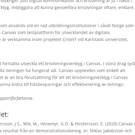
skriget. Just digital kommunikation och krisövning är ju i fokus i
rktyg, möjliggöra att kunna genomföra krisövningar oftare, enklare,
som används vid en rad utbildningsinstitutioner i såväl Norge som
 på Canvas som testplattform för utvecklandet av digitala
are är verksamma inom projektet CriseIT vid Karlstads universitet,
t fortsätta utveckla ett krisövnings­verktyg i Canvas. I stora drag tyc
la övningen ha fungerat väl. Canvas upplevdes som enkelt att
är en bra förutsättning för att ett krisövnings­verktyg i Canvas
kunna bidra till tids­besparingar och effektivisering av övnings­
rapportförfattarna.
let:
ersson, J S., Wik, M., Venemyr, G O. & Hindersson, E. (2020) Canvas
ta resultat från en demonstrationsövning. In: Niklas Jakobsson och