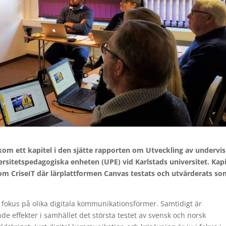
kom ett kapitel i den sjätte rapporten om Utveckling av undervi
rsitetspedagogiska enheten (UPE) vid Karlstads universitet. Kapi
nom CriseIT där lärplattformen Canvas testats och utvärderats s
 fokus på olika digitala kommunikationsformer. Samtidigt är
effekter i samhället det största testet av svensk och norsk