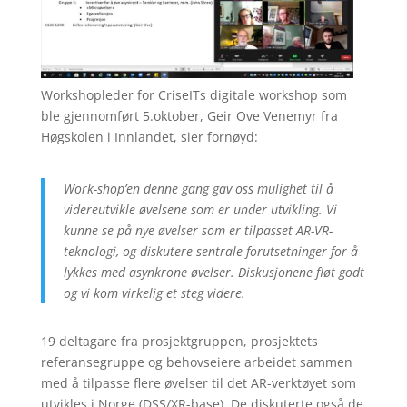
Workshopleder for CriseITs digitale workshop som
ble gjennomført 5.oktober, Geir Ove Venemyr fra
Høgskolen i Innlandet, sier fornøyd:
Work-shop’en denne gang gav oss mulighet til å
videreutvikle øvelsene som er under utvikling. Vi
kunne se på nye øvelser som er tilpasset AR-VR-
teknologi, og diskutere sentrale forutsetninger for å
lykkes med asynkrone øvelser. Diskusjonene fløt godt
og vi kom virkelig et steg videre.
19 deltagare fra prosjektgruppen, prosjektets
referansegruppe og behovseiere arbeidet sammen
med å tilpasse flere øvelser til det AR-verktøyet som
utvikles i Norge (DSS/XR-base). De diskuterte også de