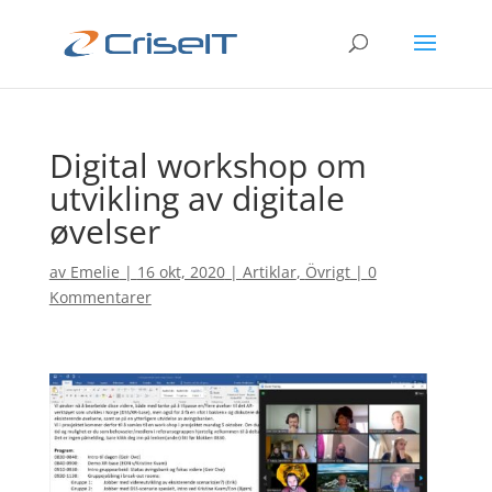
Digital workshop om
utvikling av digitale
øvelser
av
Emelie
|
16 okt, 2020
|
Artiklar
,
Övrigt
|
0
Kommentarer