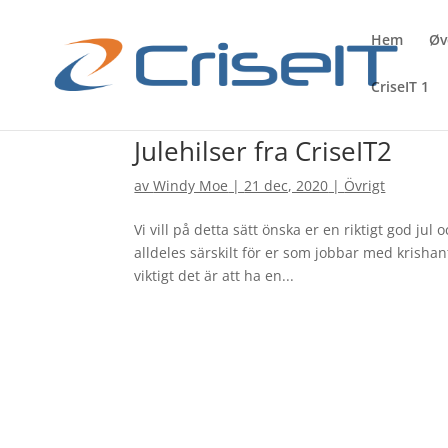
Hem
Øv
CriseIT 1
Julehilser fra CriseIT2
av
Windy Moe
|
21 dec, 2020
|
Övrigt
Vi vill på detta sätt önska er en riktigt god jul o
alldeles särskilt för er som jobbar med krishant
viktigt det är att ha en...