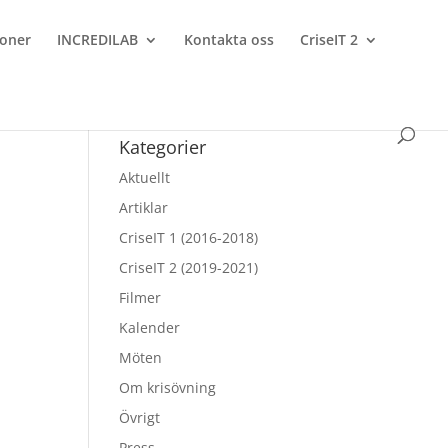
ioner
INCREDILAB
Kontakta oss
CriseIT 2
Kategorier
Aktuellt
Artiklar
s
CriseIT 1 (2016-2018)
r
CriseIT 2 (2019-2021)
Filmer
Kalender
Möten
Om krisövning
Övrigt
Press