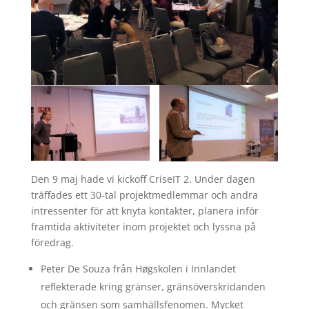
Den 9 maj hade vi kickoff CriseIT 2. Under dagen
träffades ett 30-tal projektmedlemmar och andra
intressenter för att knyta kontakter, planera inför
framtida aktiviteter inom projektet och lyssna på
föredrag.
Peter De Souza från Høgskolen i Innlandet
reflekterade kring gränser, gränsöverskridanden
och gränsen som samhällsfenomen. Mycket