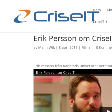
Hem
Øv
CriseIT 1
Erik Persson om Crise
av
Malin Wik
|
8 apr, 2019
|
Filmer
|
0 Komme
Erik Persson från Karlstads universitet berättar