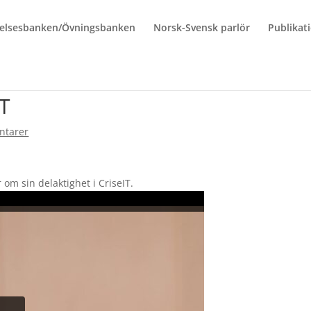
elsesbanken/Övningsbanken
Norsk-Svensk parlör
Publikat
IT
ntarer
 om sin delaktighet i CriseIT.