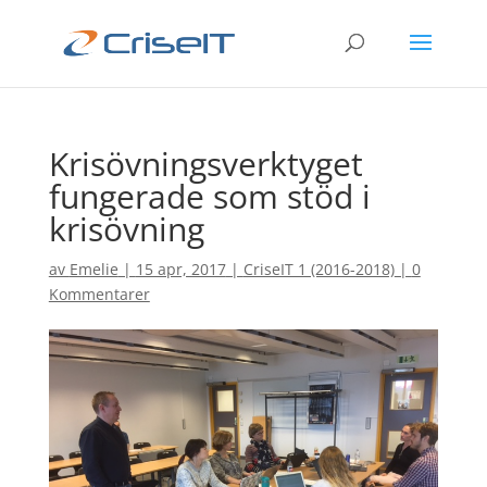
Krisövningsverktyget
fungerade som stöd i
krisövning
av
Emelie
|
15 apr, 2017
|
CriseIT 1 (2016-2018)
|
0
Kommentarer