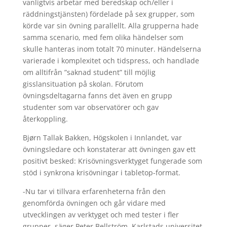
vanligtvis arbetar med beredskap och/eller i
räddningstjänsten) fördelade på sex grupper, som
körde var sin övning parallellt. Alla grupperna hade
samma scenario, med fem olika händelser som
skulle hanteras inom totalt 70 minuter. Händelserna
varierade i komplexitet och tidspress, och handlade
om alltifrån ”saknad student” till möjlig
gisslansituation på skolan. Förutom
övningsdeltagarna fanns det även en grupp
studenter som var observatörer och gav
återkoppling.
Bjørn Tallak Bakken, Högskolen i Innlandet, var
övningsledare och konstaterar att övningen gav ett
positivt besked: Krisövningsverktyget fungerade som
stöd i synkrona krisövningar i tabletop-format.
-Nu tar vi tillvara erfarenheterna från den
genomförda övningen och går vidare med
utvecklingen av verktyget och med tester i fler
grupper, säger Peter Bellström, Karlstads universitet.