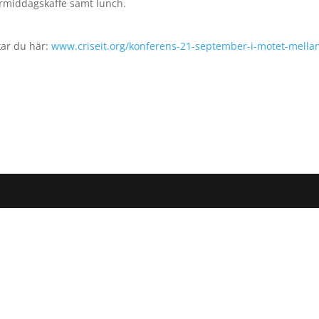
termiddagskaffe samt lunch.
ar du här:
www.criseit.org/konferens-21-september-i-motet-mella