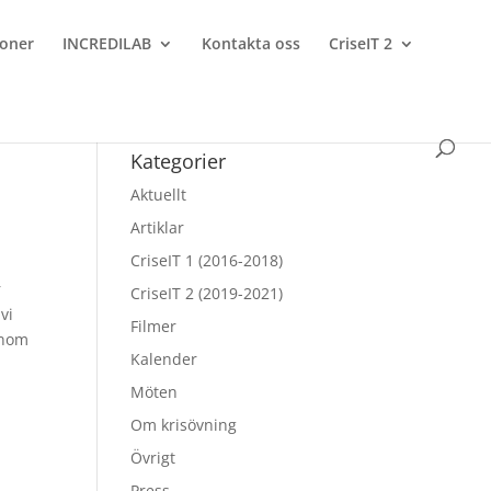
ioner
INCREDILAB
Kontakta oss
CriseIT 2
Kategorier
Aktuellt
Artiklar
CriseIT 1 (2016-2018)
r
CriseIT 2 (2019-2021)
vi
Filmer
inom
Kalender
Möten
Om krisövning
Övrigt
Press