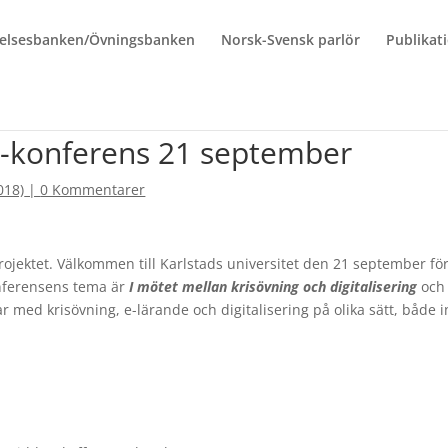
elsesbanken/Övningsbanken
Norsk-Svensk parlör
Publikat
-konferens 21 september
018)
|
0 Kommentarer
projektet. Välkommen till Karlstads universitet den 21 september fö
nferensens tema är
I mötet mellan krisövning och digitalisering
och 
 med krisövning, e-lärande och digitalisering på olika sätt, både 