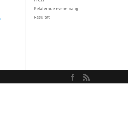
Relaterade evenemang
Resultat
n-