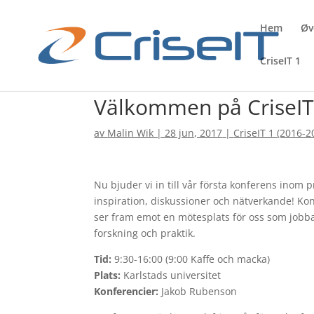
Hem
Øv
CriseIT 1
Välkommen på CriseIT
av
Malin Wik
|
28 jun, 2017
|
CriseIT 1 (2016-2
Nu bjuder vi in till vår första konferens inom 
inspiration, diskussioner och nätverkande! Ko
ser fram emot en mötesplats för oss som jobbar
forskning och praktik.
Tid:
9:30-16:00 (9:00 Kaffe och macka)
Plats:
Karlstads universitet
Konferencier:
Jakob Rubenson