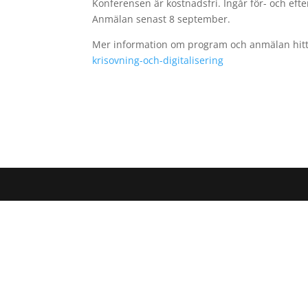
Konferensen är kostnadsfri. Ingår för- och ef
Anmälan senast 8 september.
Mer information om program och anmälan hitt
krisovning-och-digitalisering