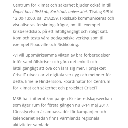
Centrum för klimat och säkerhet bjuder också in till
Öppet hus i RiskLab, Karlstads universitet
. Tisdag 9/5 kl
12:00-13:00, sal 21A259. I RiskLab kommuniceras och
visualiseras forskningsfrågor, om till exempel
krisberedskap, på ett lättillgängligt och roligt sätt.
Kom och testa våra pedagogiska verktyg som till
exempel Floodville och Riskköping.
-Vi vill uppmärksamma vikten av bra förberedelser
inför samhällskriser och göra det enkelt och
lättillgängligt att öva och lära sig mer. I projektet
CriseIT utvecklar vi digitala verktyg och metoder för
detta. Emelie Hindersson, koordinator för Centrum
för klimat och säkerhet och projektet CriseIT.
MSB har initierat kampanjen Krisberedskapsveckan
som äger rum för första gången nu 8-14 maj 2017.
Länsstyrelsen är ambassadör för kampanjen och i
kalendariet nedan finns Värmlands regionala
aktiviteter samlade: