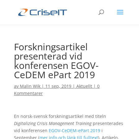
Forskningsartikel
presenterad vid
konferensen EGOV-
CeDEM ePart 2019
av
Malin Wik
|
11 sep, 2019
|
Aktuellt
|
0
Kommentarer
En norsk-svensk forskningsartikel med titeln
Digitalizing Crisis Management Training
presenterades
vid konferensen
EGOV-CeDEM-ePart 2019
i
September (
mer info och länk till fulltext
). Artikeln,