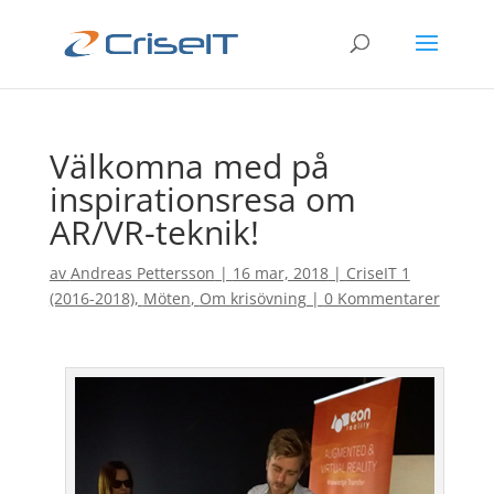
Välkomna med på
inspirationsresa om
AR/VR-teknik!
av
Andreas Pettersson
|
16 mar, 2018
|
CriseIT 1
(2016-2018)
,
Möten
,
Om krisövning
|
0 Kommentarer