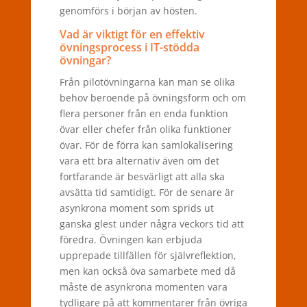
genomförs i början av hösten.
Vad är viktigt för en effektiv
övningsprocess i IT-stödda
övningar?
Från pilotövningarna kan man se olika
behov beroende på övningsform och om
flera personer från en enda funktion
övar eller chefer från olika funktioner
övar. För de förra kan samlokalisering
vara ett bra alternativ även om det
fortfarande är besvärligt att alla ska
avsätta tid samtidigt. För de senare är
asynkrona moment som sprids ut
ganska glest under några veckors tid att
föredra. Övningen kan erbjuda
upprepade tillfällen för självreflektion,
men kan också öva samarbete med då
måste de asynkrona momenten vara
tydligare på att kommentarer från övriga