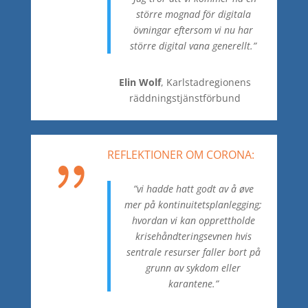
större mognad för digitala
övningar eftersom vi nu har
större digital vana generellt.”
Elin Wolf
, Karlstadregionens
räddningstjänstförbund
REFLEKTIONER OM CORONA:
{
”vi hadde hatt godt av å øve
mer på kontinuitetsplanlegging;
hvordan vi kan opprettholde
krisehåndteringsevnen hvis
sentrale resurser faller bort på
grunn av sykdom eller
karantene.
”