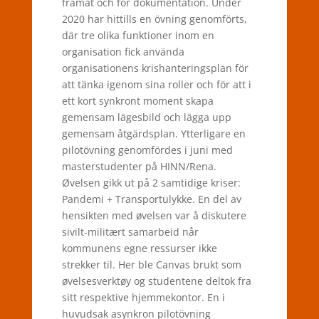
framåt och för dokumentation. Under
2020 har hittills en övning genomförts,
där tre olika funktioner inom en
organisation fick använda
organisationens krishanteringsplan för
att tänka igenom sina roller och för att i
ett kort synkront moment skapa
gemensam lägesbild och lägga upp
gemensam åtgärdsplan. Ytterligare
en
pilotövning genomfördes i juni med
masterstudenter på HINN/Rena.
Øvelsen gikk ut på 2 samtidige kriser:
Pandemi + Transportulykke. En del av
hensikten med øvelsen var å diskutere
sivilt-militært samarbeid når
kommunens egne ressurser ikke
strekker til. Her ble Canvas brukt som
øvelsesverktøy og studentene deltok fra
sitt respektive hjemmekontor. E
n i
huvudsak asynkron pilotövning