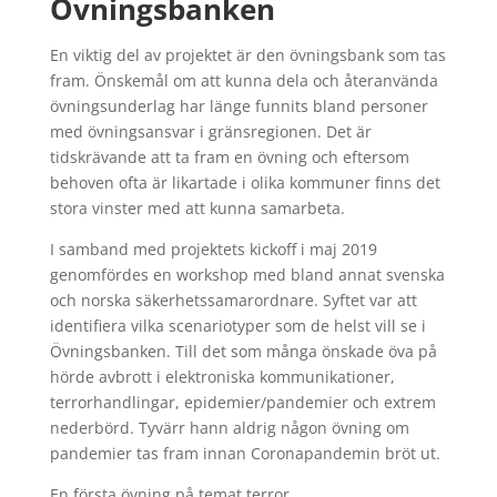
Övningsbanken
En viktig del av projektet är den övningsbank som tas
fram. Önskemål om att kunna dela och återanvända
övningsunderlag har länge funnits bland personer
med övningsansvar i gränsregionen. Det är
tidskrävande att ta fram en övning och eftersom
behoven ofta är likartade i olika kommuner finns det
stora vinster med att kunna samarbeta.
I samband med projektets kickoff i maj 2019
genomfördes en workshop med bland annat svenska
och norska säkerhetssamarordnare. Syftet var att
identifiera vilka scenariotyper som de helst vill se i
Övningsbanken. Till det som många önskade öva på
hörde avbrott i elektroniska kommunikationer,
terrorhandlingar, epidemier/pandemier och extrem
nederbörd. Tyvärr hann aldrig någon övning om
pandemier tas fram innan Coronapandemin bröt ut.
En första övning på temat terror,