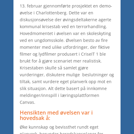
13. februar gjennomførte prosjektet en demo-
øvelse i Charlottenberg. Dette var en
diskusjonsøvelse der øvingsdeltakerne agerte
kommunal krisestab ved en terrorhandling.
Hovedmomentet i øvelsen var en skoleskyting
ved en ungdomsskole. Øvelsen besto av fire
momenter med ulike utfordringer, der fiktive
filmer og lydfilmer produsert i CriseIT 1 ble
brukt for å gjøre scenariet mer realistisk.
Krisestaben skulle så samlet gjøre
vurderinger, diskutere mulige beslutninger og
tiltak, samt vurdere eget planverk opp mot en
slik situasjon. Alt dette basert på innkomne
meldinger/innspill i læringsplattformen
Canvas.
Hensikten med øvelsen var i
hovedsak å:
Øke kunnskap og bevissthet rundt eget
planverk, herunder beredskapsplaner for