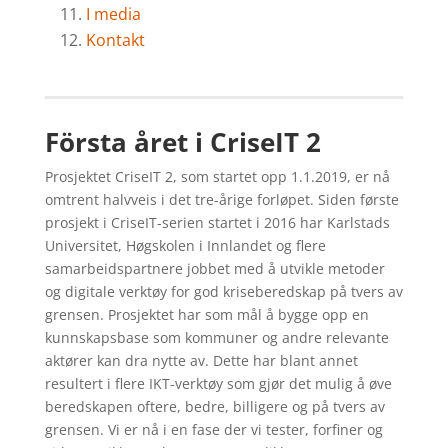
I media
Kontakt
Första året i CriseIT 2
Prosjektet CriseIT 2, som startet opp 1.1.2019, er nå
omtrent halvveis i det tre-årige forløpet. Siden første
prosjekt i CriseIT-serien startet i 2016 har Karlstads
Universitet, Høgskolen i Innlandet og flere
samarbeidspartnere jobbet med å utvikle metoder
og digitale verktøy for god kriseberedskap på tvers av
grensen. Prosjektet har som mål å bygge opp en
kunnskapsbase som kommuner og andre relevante
aktører kan dra nytte av. Dette har blant annet
resultert i flere IKT-verktøy som gjør det mulig å øve
beredskapen oftere, bedre, billigere og på tvers av
grensen. Vi er nå i en fase der vi tester, forfiner og