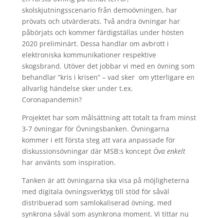
skolskjutningsscenario från demoövningen, har
prövats och utvärderats. Två andra övningar har
påbörjats och kommer färdigställas under hösten
2020 preliminärt. Dessa handlar om avbrott i
elektroniska kommunikationer respektive
skogsbrand. Utöver det jobbar vi med en övning som
behandlar ”kris i krisen” – vad sker om ytterligare en
allvarlig händelse sker under t.ex.
Coronapandemin?
Projektet har som målsättning att totalt ta fram minst
3-7 övningar för Övningsbanken. Övningarna
kommer i ett första steg att vara anpassade för
diskussionsövningar där MSB:s koncept
Öva enkelt
har använts som inspiration.
Tanken är att övningarna ska visa på möjligheterna
med digitala övningsverktyg till stöd för såväl
distribuerad som samlokaliserad övning, med
synkrona såväl som asynkrona moment. Vi tittar nu