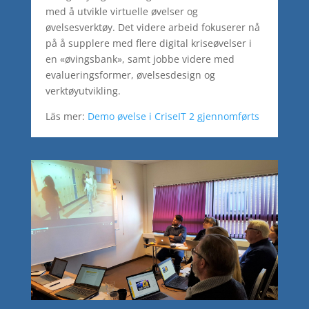
med å utvikle virtuelle øvelser og
øvelsesverktøy. Det videre arbeid fokuserer nå
på å supplere med flere digital kriseøvelser i
en «øvingsbank», samt jobbe videre med
evalueringsformer, øvelsesdesign og
verktøyutvikling.
Läs mer:
Demo øvelse i CriseIT 2 gjennomførts