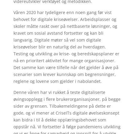
videreutvikler verktøyet og metodikken.
Våren 2020 har tydeligere enn noen gang før vist
behovet for digitale kriseøvelser. Arbeidsplasser og
skoler måtte raskt over på nettbaserte løsninger, og
kravet om sosial avstand fortsetter og kan bli
langvarig. Digitale møter så vel som digitale
kriseøvelser blir en naturlig del av hverdagen.
Testing og utvikling av krise- og beredskapsplaner er
nå en prioritert aktivitet for mange organisasjoner.
Det samme kan være tilfelle når det gjelder å øve på
scenarier som krever kunnskap om begrensninger,
reglene og lovene som gjelder i nabolandet.
Denne våren har vi rukket å teste digitaliserte
øvingsopplegg i flere brukerorganisasjoner, på begge
sider av grensen. Tilbakemeldingene på dette er
gode, og vi mener at CriseITs digitale øvelseskonsept
kan bidra i til å dekke opplæringsbehovet som
oppstår nå. Vi fortsetter å følge pandemiens utvikling
og vi er åpne for samarbeid og innspill for å utvikle