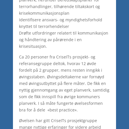
terrorhandlinger, tilhørende tiltakskort og
krisekommunikasjonsplan
Identifisere ansvars- og myndighetsforhold
knyttet til terrorhendelser
Drøfte utfordringer relatert til kommunikasjon
og håndtering av pårørende i en
krisesituasjon.
Ca 20 personer fra CriseITs prosjekt- og
referansegruppe deltok, hvorav 12 øvde
fordelt på 2 grupper, mens resten inngikk i
øvingsstaben. Øvingsdeltakerne var fornøyd
med øvingsutbyttet på flere måter. De fikk en
nyttig gjennomgang av eget planverk, samtidig
som de fikk innspill fra øvrige kommuners
planverk. I så måte fungerte øvelsesformen
bra for å dele «best practice».
Øvelsen har gitt CriseITs prosjektgruppe
mange nyttige erfaringer for videre arbeid