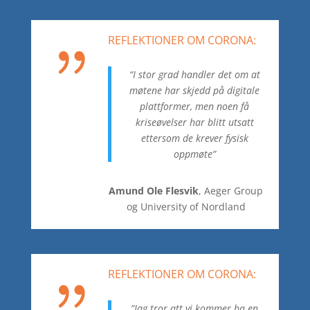
REFLEKTIONER OM CORONA:
{
“I stor grad handler det om at
møtene har skjedd på digitale
plattformer, men noen få
kriseøvelser har blitt utsatt
ettersom de krever fysisk
oppmøte”
Amund Ole Flesvik
, Aeger Group
og University of Nordland
REFLEKTIONER OM CORONA:
{
”Jag tror att vi kommer ha en