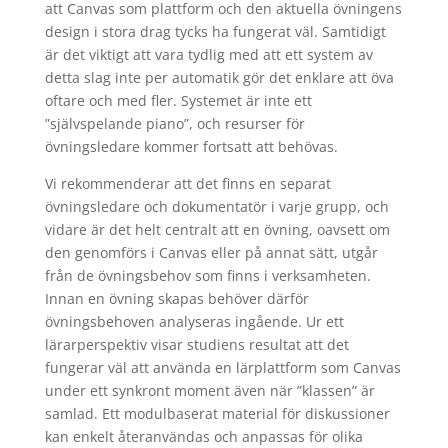
att Canvas som plattform och den aktuella övningens
design i stora drag tycks ha fungerat väl. Samtidigt
är det viktigt att vara tydlig med att ett system av
detta slag inte per automatik gör det enklare att öva
oftare och med fler. Systemet är inte ett
”självspelande piano”, och resurser för
övningsledare kommer fortsatt att behövas.
Vi rekommenderar att det finns en separat
övningsledare och dokumentatör i varje grupp, och
vidare är det helt centralt att en övning, oavsett om
den genomförs i Canvas eller på annat sätt, utgår
från de övningsbehov som finns i verksamheten.
Innan en övning skapas behöver därför
övningsbehoven analyseras ingående. Ur ett
lärarperspektiv visar studiens resultat att det
fungerar väl att använda en lärplattform som Canvas
under ett synkront moment även när ”klassen” är
samlad. Ett modulbaserat material för diskussioner
kan enkelt återanvändas och anpassas för olika