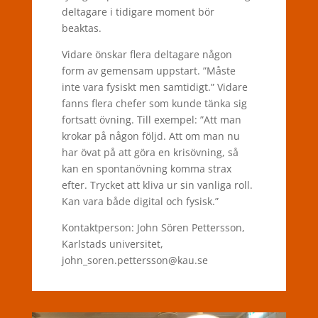
deltagare i tidigare moment bör
beaktas.
Vidare önskar flera deltagare någon
form av gemensam uppstart. ”Måste
inte vara fysiskt men samtidigt.” Vidare
fanns flera chefer som kunde tänka sig
fortsatt övning. Till exempel: ”Att man
krokar på någon följd. Att om man nu
har övat på att göra en krisövning, så
kan en spontanövning komma strax
efter. Trycket att kliva ur sin vanliga roll.
Kan vara både digital och fysisk.”
Kontaktperson: John Sören Pettersson,
Karlstads universitet,
john_soren.pettersson@kau.se